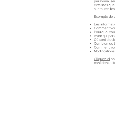
personnaliser
externes que v
sur toutes les
Exemple de c
Les informati
Comment vous
Pourquoi vous
Avec qui part
Où sont stock
Combien de t
Comment vous
Modifications 
Cliquez ici
pou
confidentialit