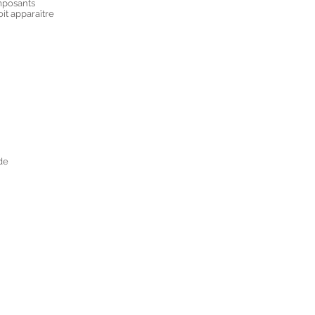
omposants
oit apparaître
de